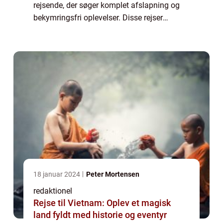
rejsende, der søger komplet afslapning og
bekymringsfri oplevelser. Disse rejser
tilbyder en pakkeløsning, hvor alle dine
behov bliver taget hånd om, fra dit ophold
til...
18 januar 2024
Peter Mortensen
redaktionel
Rejse til Vietnam: Oplev et magisk
land fyldt med historie og eventyr