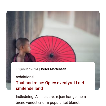
tilbyder en pakkeløsning, hvor alle dine
behov bliver taget hånd om, fra dit ophold
til...
18 januar 2024
Peter Mortensen
redaktionel
Thailand rejse: Oplev eventyret i det
smilende land
Indledning: All Inclusive rejser har gennem
årene vundet enorm popularitet blandt