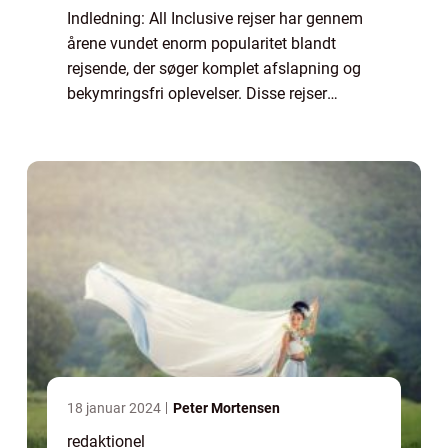
Indledning: All Inclusive rejser har gennem
årene vundet enorm popularitet blandt
rejsende, der søger komplet afslapning og
bekymringsfri oplevelser. Disse rejser
tilbyder en pakkeløsning, hvor alle dine
behov bliver taget hånd om, fra dit ophold
til...
18 januar 2024
Peter Mortensen
redaktionel