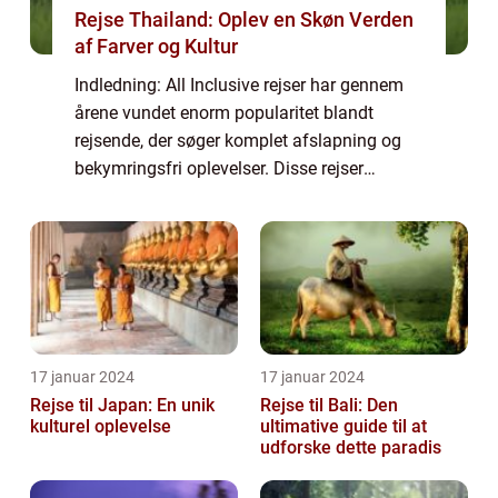
Rejse Thailand: Oplev en Skøn Verden
af Farver og Kultur
Indledning: All Inclusive rejser har gennem
årene vundet enorm popularitet blandt
rejsende, der søger komplet afslapning og
bekymringsfri oplevelser. Disse rejser
tilbyder en pakkeløsning, hvor alle dine
behov bliver taget hånd om, fra dit ophold
til...
17 januar 2024
17 januar 2024
Rejse til Japan: En unik
Rejse til Bali: Den
kulturel oplevelse
ultimative guide til at
udforske dette paradis