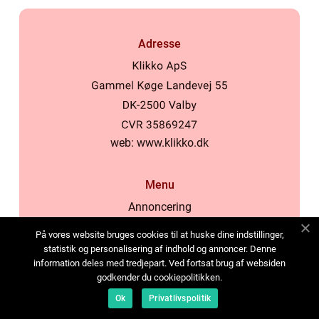
Adresse
web:
www.klikko.dk
Menu
Annoncering
Om os
På vores website bruges cookies til at huske dine indstillinger,
Cookies
statistik og personalisering af indhold og annoncer. Denne
information deles med tredjepart. Ved fortsat brug af websiden
Kontakt os
godkender du cookiepolitikken.
Sitemap
Ok
Privatlivspolitik