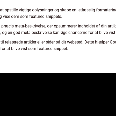
 at opstille vigtige oplysninger og skabe en letlæselig formatering
og vise dem som featured snippets.
g præcis meta-beskrivelse, der opsummerer indholdet af din artikel
e, og en god meta-beskrivelse kan øge chancerne for at blive vis
ks til relaterede artikler eller sider på dit websted. Dette hjæl
or at blive vist som featured snippet.