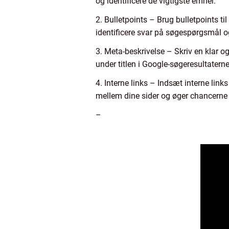
og identificere de vigtigste emner.
2. Bulletpoints – Brug bulletpoints til
identificere svar på søgespørgsmål 
3. Meta-beskrivelse – Skriv en klar o
under titlen i Google-søgeresultatern
4. Interne links – Indsæt interne lin
mellem dine sider og øger chancerne f
–