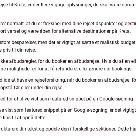
jse til Kreta, er der flere vigtige oplysninger, du skal være opmæ
ærer normalt, at du er fleksibel med dine rejsetidspunkter og de
 kort varsel og være åben for alternative destinationer på Kreta.
store besparelser, men det er vigtigt at sætte et realistisk bu
 pris til din rejse.
kke afbudsregler, før du booker en afbudsrejse. Hvis du af en ell
 dine muligheder er for at få refunderet eller ændre din bookings.
god idé at have en rejseforsikring, når du booker en afbudsrejse. 
stå før eller under din rejse.
d for at blive vist som featured snippet på en Google-søgning
e vist som featured snippet på en Google-søgning, er det vigtigt 
tips til at opnå dette:
strukturere din tekst og opdele den i forskellige sektioner. Dette 