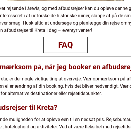
ukket rejsende i årevis, og med afbudsrejser kan du opleve denne 
teresseret i at udforske de historiske ruiner, slappe af på de sm
nhver smag. Husk altid at undersøge og planlægge din rejse omhy
 afbudsrejse til Kreta i dag – eventyr venter!
FAQ
mærksom på, når jeg booker en afbudsrejs
reta, er der nogle vigtige ting at overveje. Vær opmærksom på af
 eller ændring af din booking, hvis det bliver nødvendigt. Vær 
r alternative destinationer eller rejsetidspunkter.
srejser til Kreta?
sende muligheden for at opleve øen til en nedsat pris. Rejseburea
er, hotelophold og aktiviteter. Ved at være fleksibel med rejseti