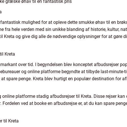
ke græske øhav til en fantastisk pris
a
 fantastisk mulighed for at opleve dette smukke øhav til en brøkde
tne fra hele verden med sin unikke blanding af historie, kultur, 
 til Kreta og give dig alle de nødvendige oplysninger for at gøre d
il Kreta
sig markant over tid. I begyndelsen blev konceptet afbudsrejser
sebureauer og online platforme begyndte at tilbyde last-minute-tilb
at spare penge. Kreta blev hurtigt en populær destination for a
online platforme stadig afbudsrejser til Kreta. Disse rejser kan 
ter. Fordelen ved at booke en afbudsrejse er, at du kan spare pen
 til Kreta